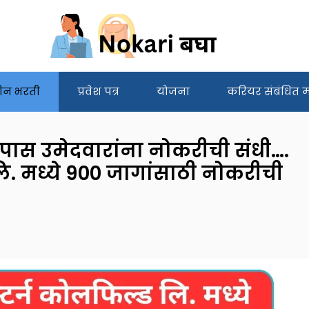
ीन भरती
प्रवेश पत्र
योजना
करियर संबंधित मा
 पास उमेदवारांना नोकरीची संधी….
ि. मध्ये 900 जागांसाठी नोकरीची