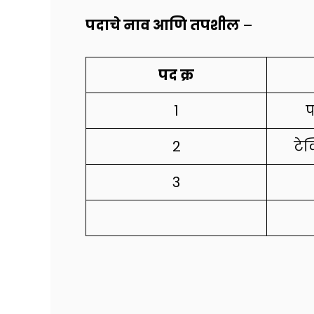
पदाचे नाव आणि तपशील
–
पद क्र
1
प
2
टेक
3