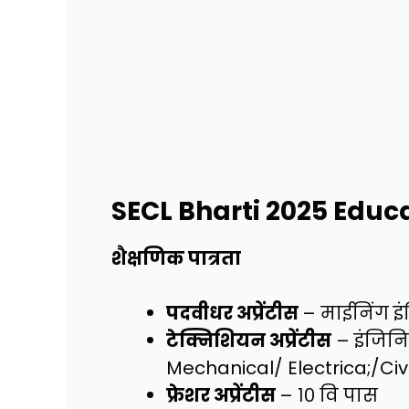
SECL Bharti 2025
Educa
शैक्षणिक पात्रता
पदवीधर अप्रेंटीस
– माईनिंग 
टेक्निशियन अप्रेंटीस
– इंजिनि
Mechanical/ Electrica;/Civi
फ्रेशर अप्रेंटीस
– १० वि पास