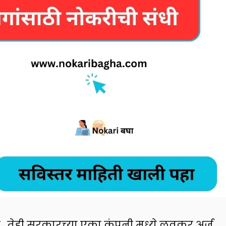
.. तेही सरकारच्या एका कंपनी मध्ये लवकर अर्ज