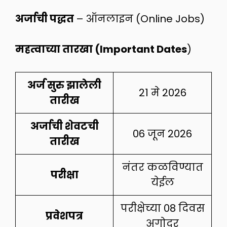
अर्जाची पद्धत
– ऑनलाइन (Online Jobs)
महत्वाच्या तारखा (Important Dates
)
अर्ज सुरु झालेली
21 मे 2026
तारीख
अर्जाची शेवटची
06 जून 2026
तारीख
नंतर कळविण्यात
परीक्षा
येईल
परीक्षेच्या 08 दिवस
प्रवेशपत्र
अगोदर