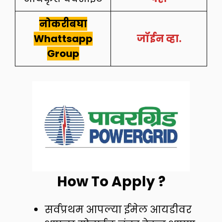
नोकरीबघा
Whattsapp
जॉईन व्हा.
Group
How To Apply ?
सर्वप्रथम आपल्या ईमेल आयडीवर