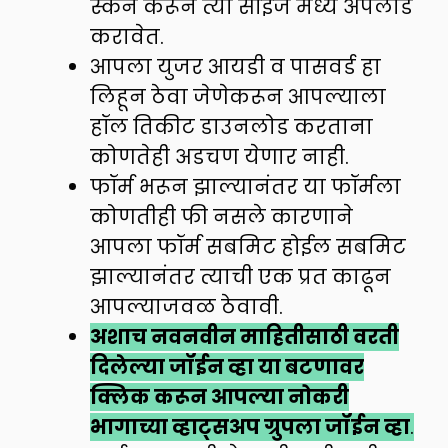
स्कॅन करून त्या साईज मध्ये अपलोड
करावेत.
आपला युजर आयडी व पासवर्ड हा
लिहून ठेवा जेणेकरून आपल्याला
हॉल तिकीट डाउनलोड करताना
कोणतेही अडचण येणार नाही.
फॉर्म भरून झाल्यानंतर या फॉर्मला
कोणतीही फी नसले कारणाने
आपला फॉर्म सबमिट होईल सबमिट
झाल्यानंतर त्याची एक प्रत काढून
आपल्याजवळ ठेवावी.
अशाच नवनवीन माहितीसाठी वरती
दिलेल्या जॉईन व्हा या बटणावर
क्लिक करून आपल्या नोकरी
भागाच्या व्हाट्सअप ग्रुपला जॉईन व्हा
.