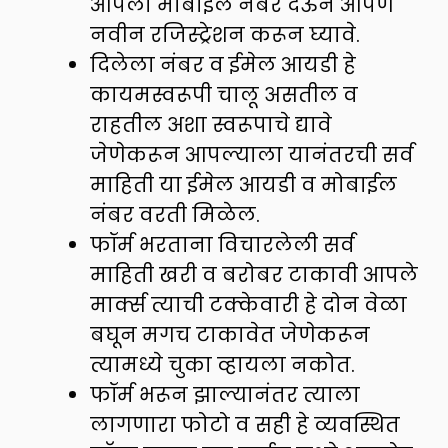
आपला मोबाईल नंबर देऊन आपण
नवीन रजिस्ट्रेशन करून घ्यावे.
दिलेला नंबर व ईमेल आयडी हे
कायमस्वरूपी चालू असतील व
राहतील अशा स्वरूपाचे द्यावे
जेणेकरून आपल्याला यानंतरची सर्व
माहिती या ईमेल आयडी व मोबाईल
नंबर वरती मिळेल.
फॉर्म भरताना विचारलेली सर्व
माहिती खरी व बरोबर टाकावी आपले
मार्क्स त्याची टक्केवारी हे दोन वेळा
बघून मगच टाकावेत जेणेकरून
त्यामध्ये चुका व्हायला नकोत.
फॉर्म भरून झाल्यानंतर त्याला
लागणारा फोटो व सही हे व्यवस्थित