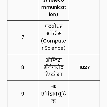
s/Teleco
mmunicat
ion)
पदवीधर
अप्रेंटीस
7
(Compute
r Science)
ऑफिस
8
मॅनेजमेंट
1027
डिप्लोमा
HR
9
एक्झिक्युटि
व्ह