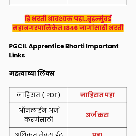
हि भरती आवश्यक पहा..बृहन्मुंबई
महानगरपालिकेत 1846 जागांसाठी भरती
PGCIL Apprentice Bharti Important
Links
महत्वाच्या लिंक्स
जाहिरात ( PDF)
जाहिरात पहा
ऑनलाईन अर्ज
अर्ज करा
करणेसाठी
अधिकृत वेबसाईट
पहा