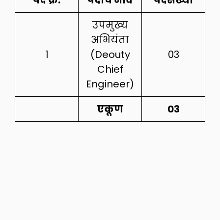
पद क्र.
पदाचे नाव
पदसंख्या
उपमुख्य
अभियंता
1
(Deouty
03
Chief
Engineer)
एकूण
03