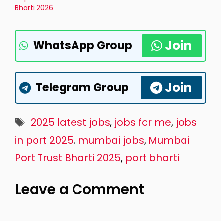
Bharti 2026
Join
WhatsApp Group
Join
Telegram Group
Tags
2025 latest jobs
,
jobs for me
,
jobs
in port 2025
,
mumbai jobs
,
Mumbai
Port Trust Bharti 2025
,
port bharti
Leave a Comment
Comment