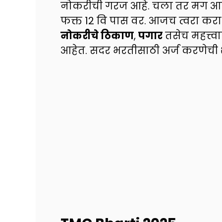
नोकरीची गरज आहे. चला तर मग आज
फक्त 12 वि पास वर. आजच त्वरा करा 
नोकरीचे ठिकाण
,
पगार
तसेच महत्त्वा
आहेत. सदर भरतीसाठी अर्ज करणेची