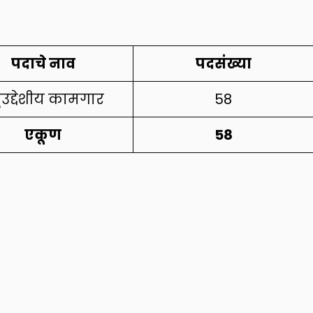
पदाचे नाव
पदसंख्या
ुउद्देशीय कामगार
58
एकूण
58