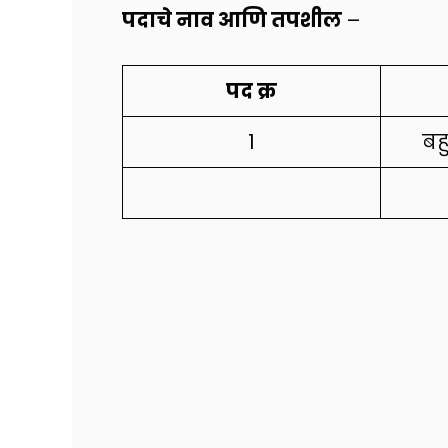
पदाचे नाव आणि तपशील
–
पद क्र
1
बह