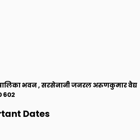
ालिका भवन , सरसेनानी जनरल अरुणकुमार वैद्य
0 602
tant Dates