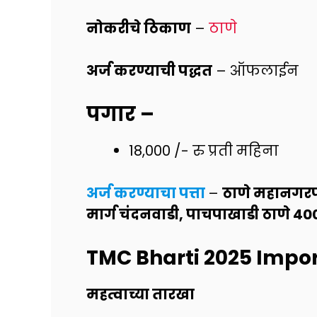
नोकरीचे ठिकाण
–
ठाणे
अर्ज करण्याची पद्धत
– ऑफलाईन
पगार
–
18,000 /- रु प्रती महिना
अर्ज करण्याचा पत्ता
–
ठाणे महानगरप
मार्ग चंदनवाडी, पाचपाखाडी ठाणे 40
TMC Bharti 2025
Impor
महत्वाच्या तारखा