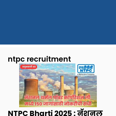
ntpc recruitment
NTPC Bharti 2025 : नॅशनल