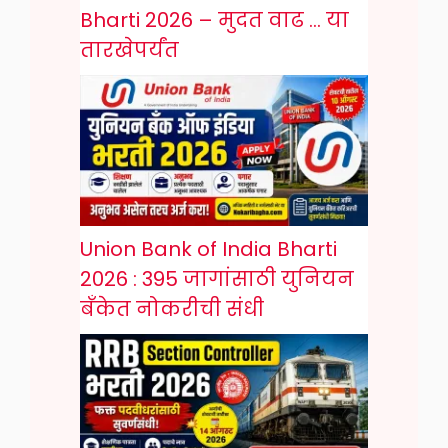
Bharti 2026 – मुदत वाढ … या
तारखेपर्यंत
Union Bank of India Bharti
2026 : 395 जागांसाठी युनियन
बँकेत नोकरीची संधी