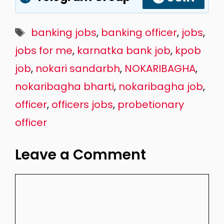
Tags
banking jobs
,
banking officer
,
jobs
,
jobs for me
,
karnatka bank job
,
kpob
job
,
nokari sandarbh
,
NOKARIBAGHA
,
nokaribagha bharti
,
nokaribagha job
,
officer
,
officers jobs
,
probetionary
officer
Leave a Comment
Comment