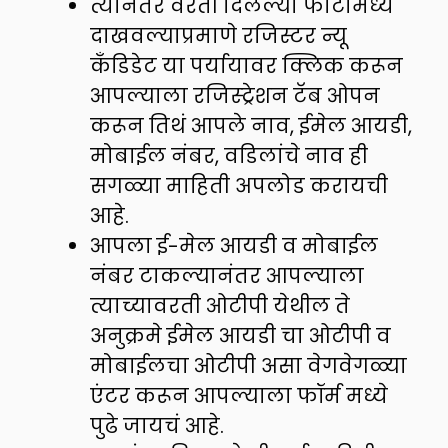
त्यानंतर वरती दिलेल्या फोटोमध्ये
दाखवल्याप्रमाणे रजिस्टर न्यू
कॅंडिडेट या पर्यायावर क्लिक करून
आपल्याला रजिस्ट्रेशन टॅब ओपन
करून तिथं आपले नाव, ईमेल आयडी,
मोबाईल नंबर, वडिलांचे नाव ही
सगळ्या माहिती अपलोड करायची
आहे.
आपला ई-मेल आयडी व मोबाईल
नंबर टाकल्यानंतर आपल्याला
त्याच्यावरती ओटीपी येथील ते
अनुक्रमे ईमेल आयडी चा ओटीपी व
मोबाईलचा ओटीपी असा वेगवेगळ्या
एंटर करून आपल्याला फॉर्म मध्ये
पुढे जायचं आहे.