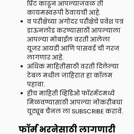
प्रिंट काढून आपल्याजवळ ती
कायमस्वरूपी ठेवायची आहे.
व परीक्षेच्या अगोदर परीक्षेचे प्रवेश पत्र
डाऊनलोड करण्यासाठी आपल्याला
आपल्या मोबाईल वरती आलेला
यूजर आयडी आणि पासवर्ड ची गरज
लागणार आहे.
अधिक माहितीसाठी वरती दिलेल्या
टेबल मधील जाहिरात हा कॉलम
पहावा.
हीच माहिती व्हिडिओ फॉरमॅटमध्ये
मिळवण्यासाठी आपल्या नोकरीबघा
यूट्यूब चैनल ला SUBSCRIBE करावे.
फॉर्म भरनेसाठी लागणारी