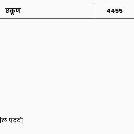
एकूण
4455
तील पदवी