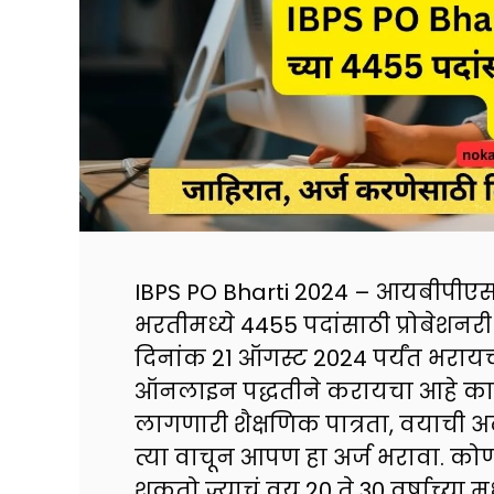
IBPS PO Bharti 2024 – आयबीपीएस
भरतीमध्ये 4455 पदांसाठी प्रोबेशनर
दिनांक 21 ऑगस्ट 2024 पर्यंत भराय
ऑनलाइन पद्धतीने करायचा आहे का 
लागणारी शैक्षणिक पात्रता, वयाची अट
त्या वाचून आपण हा अर्ज भरावा. को
शकतो ज्याचं वय 20 ते 30 वर्षाच्य