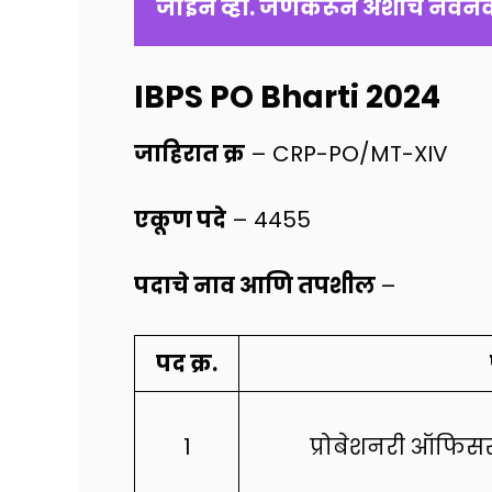
जॉईन व्हा. जेणेकरून अशीच नवनवीन
IBPS PO Bharti 2024
जाहिरात क्र
– CRP-PO/MT-XIV
एकूण पदे
– 4455
पदाचे नाव आणि तपशील
–
पद क्र.
1
प्रोबेशनरी ऑफिसर 