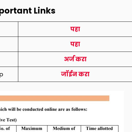
portant Links
पहा
पहा
अर्ज करा
p
जॉईन करा