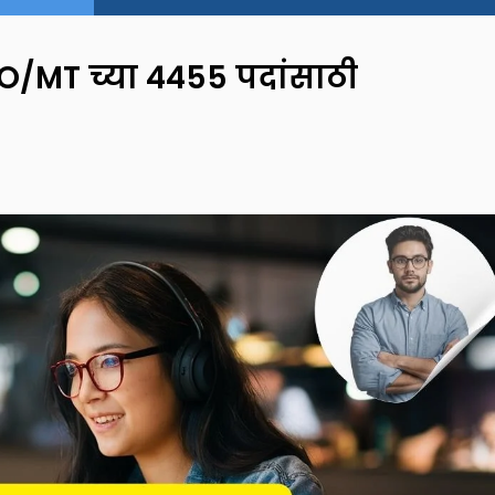
O/MT च्या 4455 पदांसाठी