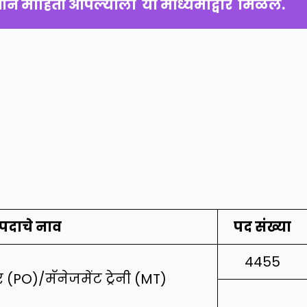
 माहिती आपल्याला  या माध्यमांद्वारे  मिळेल.
पदाचे नाव
पद संख्या
4455
(PO)/मॅनेजमेंट ट्रेनी (MT)