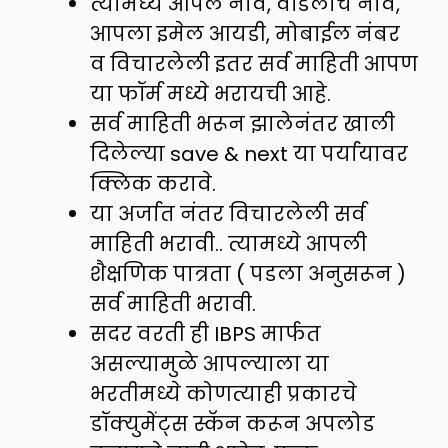
त्यामध्ये आपले नाव, वडिलांचे नाव,
आपला इमेल आयडी, मोबाईल नंबर
व विचारलेली इतर सर्व माहिती आपण
या फॉर्म मध्ये भरायची आहे.
सर्व माहिती भरून झालेनंतर खाली
दिलेल्या save & next या पर्यायावर
क्लिक करावे.
या अर्जात नंतर विचारलेली सर्व
माहिती भरावी.. त्यामध्ये आपली
शैक्षणिक पात्रता ( पडला अनुसरून )
सर्व माहिती भरावी.
सदर वरती ही IBPS मार्फत
असल्यामुळे आपल्याला या
भरतीमध्ये कोणत्याही प्रकारचे
डॉक्युमेंट्स स्कॅन करून अपलोड