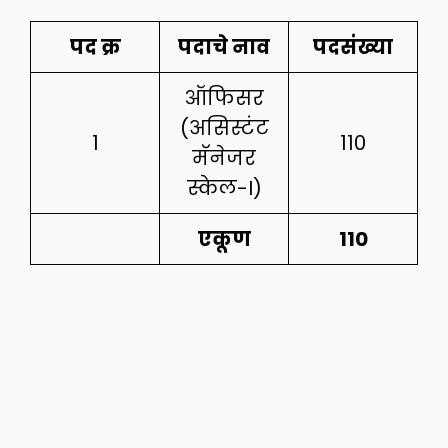
पद
क्र
पदाचे
नाव
पदसंख्या
ऑफिसर
(असिस्टंट
1
110
मॅनेजर
स्केल-I)
एकूण
110