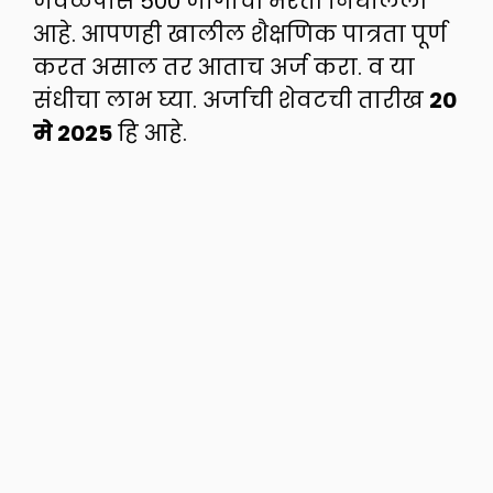
जवळपास 500 जागांची भरती निघालेली
आहे. आपणही खालील शैक्षणिक पात्रता पूर्ण
करत असाल तर आताच अर्ज करा. व या
संधीचा लाभ घ्या. अर्जाची शेवटची तारीख
20
मे 2025
हि आहे.