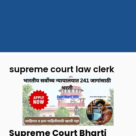
supreme court law clerk
Supreme Court Bharti