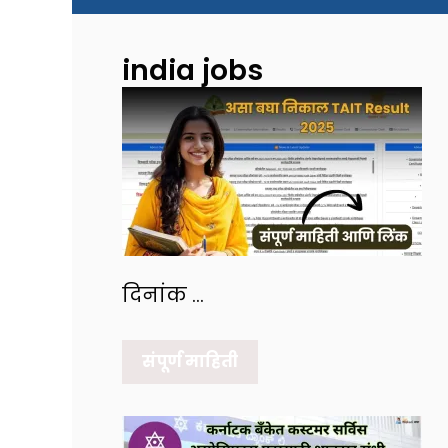
india jobs
दिनांक …
संपूर्ण माहिती