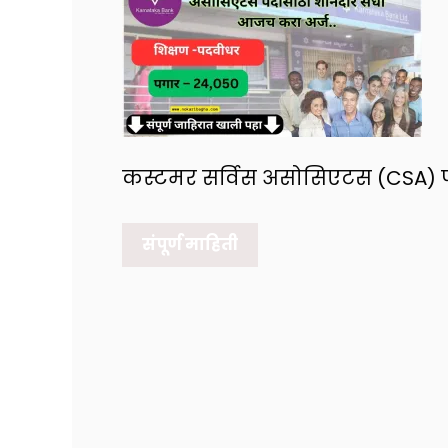
कस्टमर सर्विस असोसिएटस (CSA) पदा
संपूर्ण माहिती