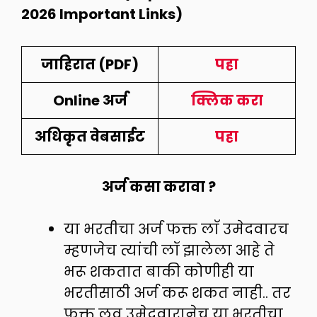
2026 Important Links)
जाहिरात (PDF)
पहा
Online अर्ज
क्लिक करा
अधिकृत वेबसाईट
पहा
अर्ज कसा करावा ?
या भरतीचा अर्ज फक्त लाॅ उमेदवारच
म्हणजेच त्यांची लॉ झालेला आहे ते
भरू शकतात बाकी कोणीही या
भरतीसाठी अर्ज करू शकत नाही.. तर
फक्त लव उमेदवारानेच या भरतीचा