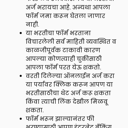
अर्ज भरायचा आहे. अन्यथा आपला
फॉर्म जमा करून घेतला जाणार
नाही.
या भरतीचा फॉर्म भरताना
विचारलेली सर्व माहिती व्यवस्थित व
काळजीपूर्वक टाकावी कारण
आपल्या कोणत्याही चुकीसाठी
आपला फॉर्म परत येऊ शकतो.
वरती दिलेल्या ऑनलाईन अर्ज करा
या पर्यावर क्लिक करून आपण या
भरतीसाठीचा थेट अर्ज करू शकता
किंवा त्याची लिंक देखील मिळवू
शकता.
फॉर्म भरून झाल्यानंतर फी
भरण्यासाठी आपण इंटरनेट बँकिंग,