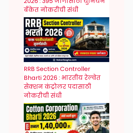
2026 : 395 जागांसाठी युनियन
बँकेत नोकरीची संधी
RRB Section Controller
Bharti 2026 : भारतीय रेल्वेत
सेक्शन कंट्रोलर पदासाठी
नोकरीची संधी