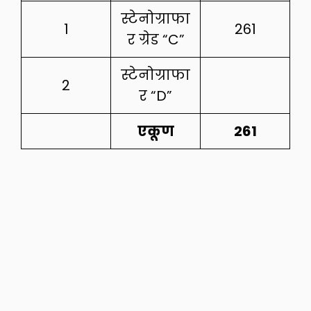
स्टेनोग्राफा
1
261
र ग्रेड “C”
स्टेनोग्राफा
2
र “D”
एकूण
261