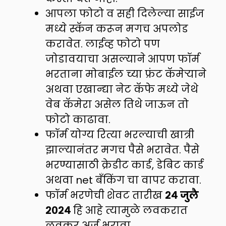
आपला फोटो व सही दिलेल्या साईज
मध्ये स्कॅन करून मगच अपलोड
करावेत. लाईव्ह फोटो पण
जोडावयाचा असल्याने आपण फॉर्म
भरताना मोबाईल च्या फ्रंट कॅमेऱ्याने
अथवा एखान्द्या नेट कॅफे मध्ये जेथे
वेब कॅमेरा असेल तिथे जाऊन तो
फोटो काढावा.
फॉर्म योग्य रित्या भरल्याची खात्री
झाल्यानंतर मगच पैसे भरावेत. पैसे
भरण्यासाठी क्रेडीट कार्ड, डेबिट कार्ड
अथवा net बँकिंग चा वापर करावा.
फॉर्म भरणेची शेवट तारीख
२४ जुलै
२०२४
हि आहे त्यामुळे लवकरात
लवकर अर्ज भरावा.