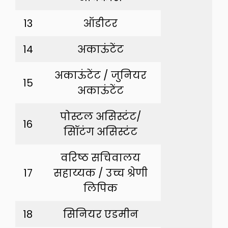
13
ऑडीटर
14
अकाऊंटेंट
अकाऊंटेंट / जुनियर
15
अकाऊंटेंट
पोस्टल असिस्टंट/
16
सॉिटंग असिस्टंट
वरिष्ठ सचिवालय
17
सहाय्यक / उच्च श्रेणी
लिपिक
18
सिनियर एडमीन