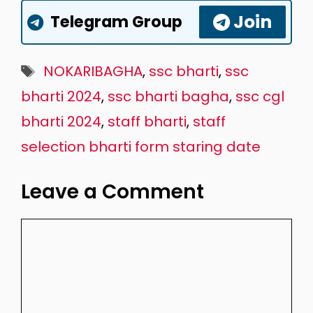
Join
Telegram Group
Tags
NOKARIBAGHA
,
ssc bharti
,
ssc
bharti 2024
,
ssc bharti bagha
,
ssc cgl
bharti 2024
,
staff bharti
,
staff
selection bharti form staring date
Leave a Comment
Comment