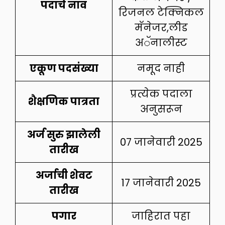
पदाचे नाव
रिजनल टेक्निकल
मॅनेजर,लीड
अॅनालीस्ट
एकूण पदसंख्या
नमूद नाही
प्रत्येक पदाला
शैक्षणिक पात्रता
अनुसरून
अर्ज सुरु झालेली
07 जानेवारी 2025
तारीख
अर्जाची शेवट
17 जानेवारी 2025
तारीख
पगार
जाहिरात पहा