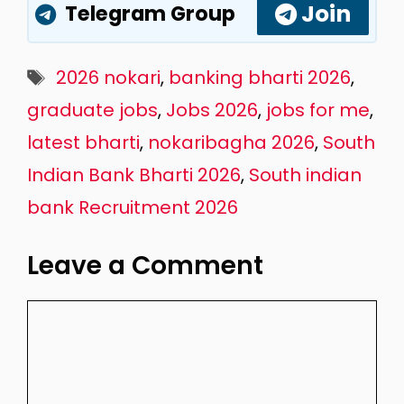
Join
Telegram Group
Tags
2026 nokari
,
banking bharti 2026
,
graduate jobs
,
Jobs 2026
,
jobs for me
,
latest bharti
,
nokaribagha 2026
,
South
Indian Bank Bharti 2026
,
South indian
bank Recruitment 2026
Leave a Comment
Comment