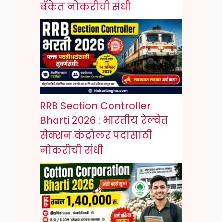
बँकेत नोकरीची संधी
RRB Section Controller
Bharti 2026 : भारतीय रेल्वेत
सेक्शन कंट्रोलर पदासाठी
नोकरीची संधी