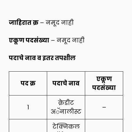
जाहिरात क्र
– नमूद नाही
एकूण पदसंख्या
– नमूद नाही
पदाचे नाव व इतर तपशील
एकूण
पद क्र
पदाचे नाव
पदसंख्या
क्रेडीट
1
–
अॅनालीस्ट
टेक्निकल