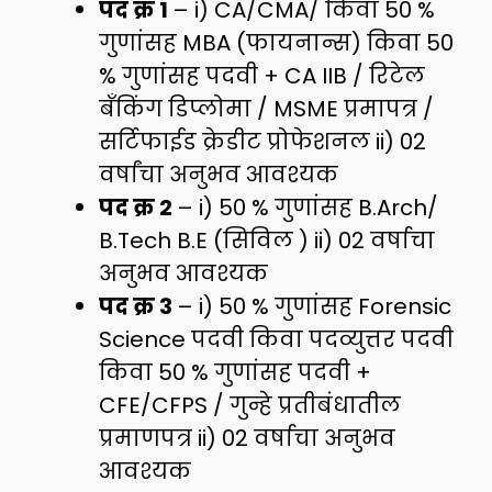
पद क्र 1
– i) CA/CMA/ किवा 50 %
गुणांसह MBA (फायनान्स) किवा 50
% गुणांसह पदवी + CA IIB / रिटेल
बँकिंग डिप्लोमा / MSME प्रमापत्र /
सर्टिफाईड क्रेडीट प्रोफेशनल ii) 02
वर्षांचा अनुभव आवश्यक
पद क्र 2
– i) 50 % गुणांसह B.Arch/
B.Tech B.E (सिविल ) ii) 02 वर्षाचा
अनुभव आवश्यक
पद क्र 3
– i) 50 % गुणांसह Forensic
Science पदवी किवा पदव्युत्तर पदवी
किवा 50 % गुणांसह पदवी +
CFE/CFPS / गुन्हे प्रतीबंधातील
प्रमाणपत्र ii) 02 वर्षाचा अनुभव
आवश्यक