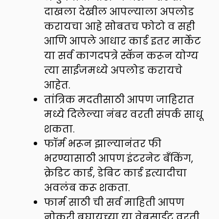
दाखला देखील आपल्याला अपलोड
करायचा आहे सोबतच फोटो व सही
आणि आपले आधार कार्ड इतर मार्केट
या सर्व कागदपत्रे स्कॅन करून योग्य
त्या साईजमध्ये अपलोड करायचे
आहेत.
तांत्रिक मदतीसाठी आपण जाहिरात
मध्ये दिलेल्या नंबर वरती संपर्क साधू
शकता.
फॉर्म भरून झाल्यानंतर फी
भरण्यासाठी आपण इंटरनेट बँकिंग,
क्रेडिट कार्ड, डेबिट कार्ड इत्यादीचा
अवलंब करू शकता.
फार्म साठी ची सर्व माहिती आपण
नोकरी बघायच्या या वेबसाईट वरती