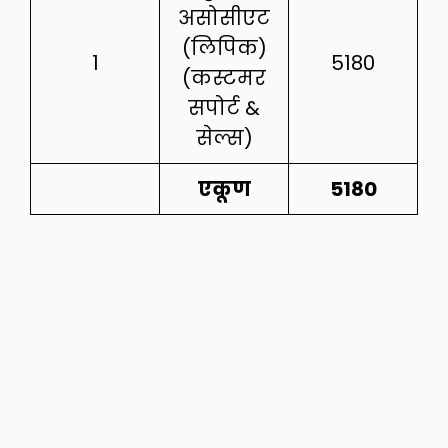
असोसीएट
(लिपिक)
1
5180
(कस्टमर
सपोर्ट &
सेल्स)
एकूण
5180