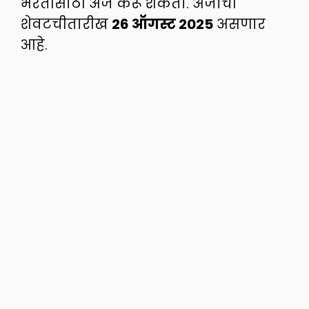
भरतीसाठी अर्ज करू शकता. अर्जाची
शेवटचीतारीख
26 ऑगस्ट 2025
असणार
आहे.