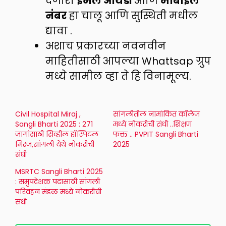
देणारा
ईमेल आयडी
आणि
मोबाईल
नंबर
हा चालू आणि सुस्थिती मधील
द्यावा .
अशाच प्रकारच्या नवनवीन
माहितीसाठी आपल्या Whattsap ग्रुप
मध्ये सामील व्हा ते हि विनामूल्य.
Civil Hospital Miraj ,
सांगलीतील नामांकित कॉलेज
Sangli Bharti 2025 : 271
मध्ये नोकरीची संधी ..शिक्षण
जागांसाठी सिव्हील हॉस्पिटल
फक्त .. PVPIT Sangli Bharti
मिरज,सांगली येथे नोकरीची
2025
संधी
MSRTC Sangli Bharti 2025
: समुपदेशक पदासाठी सांगली
परिवहन मंडळ मध्ये नोकरीची
संधी