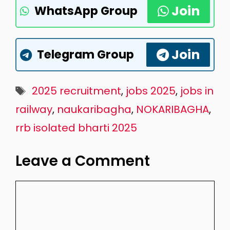
Join
WhatsApp Group
Join
Telegram Group
Tags
2025 recruitment
,
jobs 2025
,
jobs in
railway
,
naukaribagha
,
NOKARIBAGHA
,
rrb isolated bharti 2025
Leave a Comment
Comment