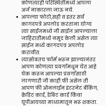
कोणत्याही परिस्थितीमध्ये आपला
अर्ज नाकारला जाऊ नये.
आपल्या फोटो,सही व इतर सर्व
कागदपत्रे अपलोड करताना योग्य
त्या साईजमध्ये जी साईज आपल्याला
जाहिरातीमध्ये नमूद केली असेल त्या
साईज मध्ये कागदपत्र अपलोड
करावीत.
त्यासोबतच फॉर्म भरून झाल्यानंतर
आपण कोणत्या प्रवर्गामधून येत आहे
चेक करून आपल्या प्रवर्गासाठी
लागणारी जी काही फी असेल ती
आपण फी ऑनलाईन इंटरनेट बँकिंग,
क्रेडिट कार्ड, डेबिट कार्ड किंवा
यूपीआयच्या माध्यमातून भरू शकता.