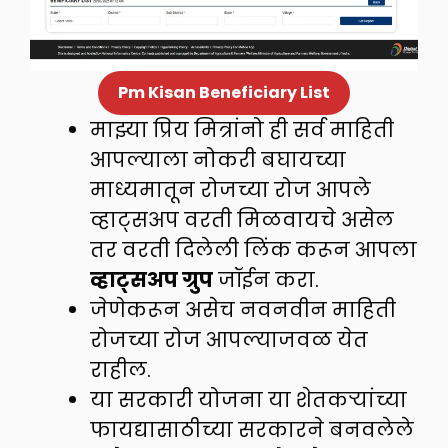
Pm Kisan Beneficiary List
माझ्या प्रिय मित्रांनो ही सर्व माहिती
आपल्याला नोकरी बघायच्या
माध्यमातून रोजच्या रोज आपले
व्हाट्सअप वरती मिळवायचे असेल
तर वरती दिलेली लिंक करून आपला
व्हाट्सअप ग्रुप
जॉईन करा.
जेणेकरून असेच नवनवीन माहिती
रोजच्या रोज आपल्याजवळ येत
राहील.
या सरकारी योजना या शेतकऱ्यांच्या
फायद्यासाठीच्या सरकारने बनवलेले