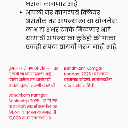
भरावा लागणार आहे.
आपली जर कागदपत्रे क्लियर
असतील तर आपल्याला या योजनेचा
लाभ हा शंभर टक्के मिळणार आहे
यासाठी आपल्याला कुठेही कोणाला
एकही रुपया द्यायची गरज नाही आहे.
तुमच्या घरी पण 01 एप्रिल नंतर
Bandhkam Kamgar
मुलगी चा जन्म झाला आहे…
Nondani 2025 : बांधकाम
झाला असेल तर आनंदाची
कामगार नोंदणी, स्कॉलरशिप
बातमी..तुमची मुलगी लखपती
व इतर सर्व माहिती
Bandhkam Kamgar
Scolarship 2025 : 10 वि ला
फक्त एवढे मार्क्स असतील तर
मिळवा बांधकाम कामगार ची
10,000 रु ची स्कॉलरशिप