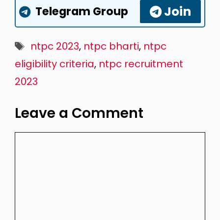
Join
Telegram Group
Tags
ntpc 2023
,
ntpc bharti
,
ntpc
eligibility criteria
,
ntpc recruitment
2023
Leave a Comment
Comment