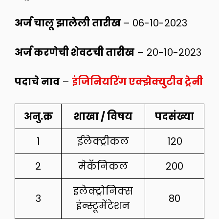
अर्ज चालू झालेली तारीख
– 06-10-2023
अर्ज करणेची शेवटची तारीख
– २०-१०-२०२३
पदाचे नाव
–
इंजिनियरिंग एक्झेक्युटीव ट्रेनी
अनु.क्र
शाखा / विषय
पदसंख्या
1
ईलेक्ट्रीकल
120
2
मेकॅनिकल
200
इलेक्ट्रोनिक्स
3
80
इंन्स्टूमेंटेशन