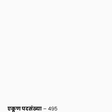
एकूण पदसंख्या
– ४९५