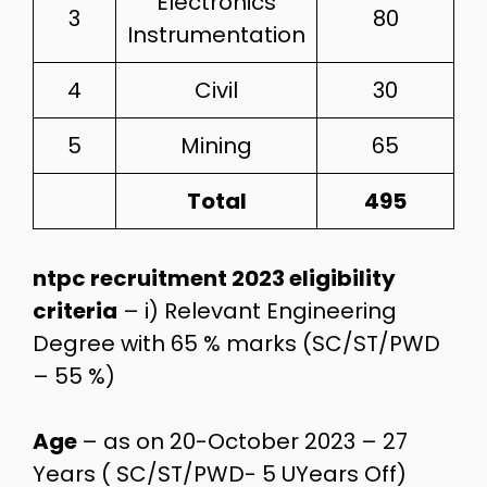
Electronics
3
80
Instrumentation
4
Civil
30
5
Mining
65
Total
495
ntpc recruitment 2023 eligibility
criteria
– i) Relevant Engineering
Degree with 65 % marks (SC/ST/PWD
– 55 %)
Age
– as on 20-October 2023 – 27
Years ( SC/ST/PWD- 5 UYears Off)