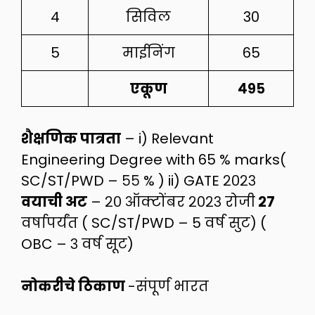
4
सिविल
30
5
माईनिंग
65
एकूण
४९५
शैक्षणिक पात्रता
– i) Relevant
Engineering Degree with 65 % marks(
SC/ST/PWD – ५५ % ) ii) GATE २०२३
वयाची अट
– २० ऑक्टोंबर २०२३ रोजी
२७
वर्षापर्यंत ( SC/ST/PWD – 5 वर्ष सुट) (
OBC – ३ वर्ष सूट)
नोकरीचे ठिकाण
-संपूर्ण भारत