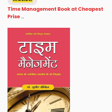
Time Management Book at Cheapest
Prise
…