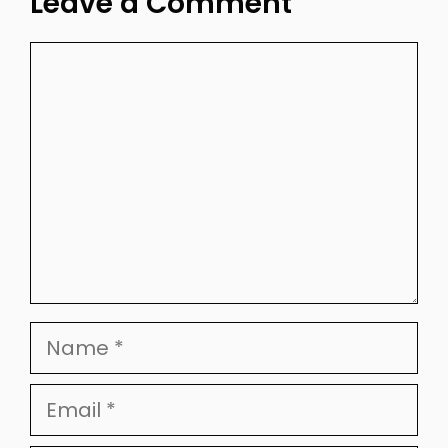
Leave a Comment
Comment
Name
Email