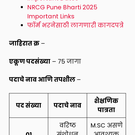
NRCG Pune Bharti 2025
Important Links
फॉर्म भरनेसाठी लागणारी कागदपत्रे
जाहिरात क्र
–
एकूण पदसंख्या
– 75 जागा
पदाचे नाव आणि तपशील
–
शैक्षणिक
पद संख्या
पदाचे नाव
पात्रता
वरिष्ठ
M.SC असणे
01
संशोधन
आवश्यक