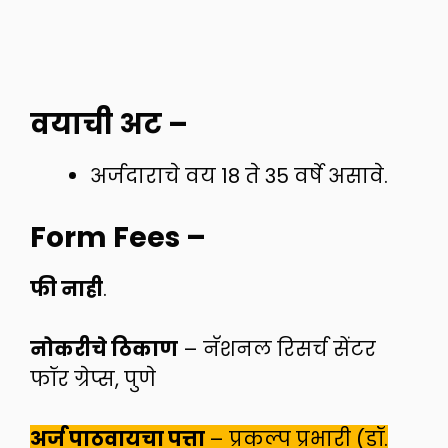
वयाची अट –
अर्जदाराचे वय 18 ते 35 वर्षे असावे.
Form Fees
–
फी नाही
.
नोकरीचे ठिकाण
– नॅशनल रिसर्च सेंटर
फॉर ग्रेप्स, पुणे
अर्ज पाठवायचा पत्ता
– प्रकल्प प्रभारी (डॉ.