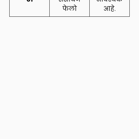
फेलो
आहे.