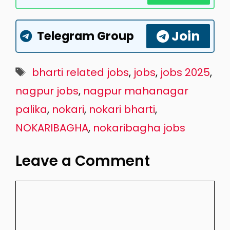
Join
Telegram Group
Tags
bharti related jobs
,
jobs
,
jobs 2025
,
nagpur jobs
,
nagpur mahanagar
palika
,
nokari
,
nokari bharti
,
NOKARIBAGHA
,
nokaribagha jobs
Leave a Comment
Comment