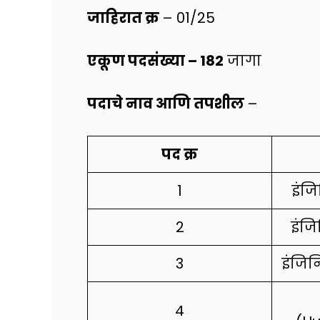
जाहिरात क्र
– 01/25
एकूण पदसंख्या –
182
जागा
पदाचे नाव आणि तपशील
–
पद क्र
1
इंजि
2
इंजि
3
इंजि
4