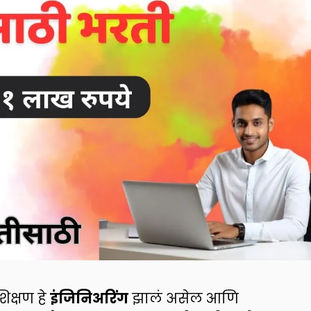
क्षण हे
इंजिनिअरिंग
झालं असेल आणि