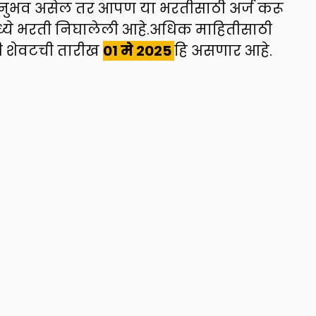
नुभव असेल तर आपण या भरतीसाठी अर्ज करू
 मध्ये भरती निघालेली आहे.अधिक माहितीसाठी
ी शेवटची तारीख
01 मे 2025
हि असणार आहे.