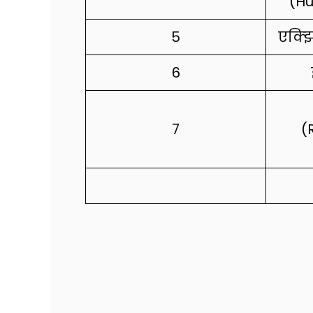
(H
5
एक्झ
6
7
(