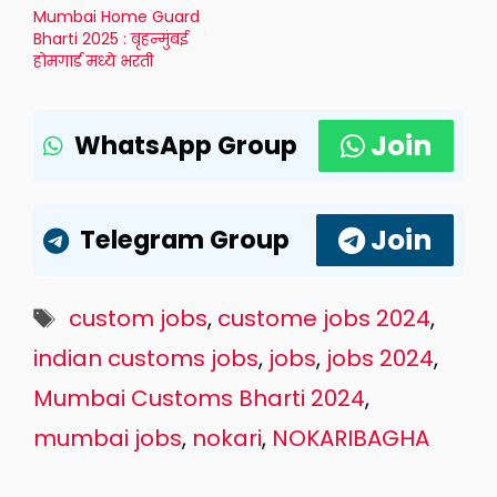
Mumbai Home Guard
Bharti 2025 : बृहन्मुंबई
होमगार्ड मध्ये भरती
Join
WhatsApp Group
Join
Telegram Group
Tags
custom jobs
,
custome jobs 2024
,
indian customs jobs
,
jobs
,
jobs 2024
,
Mumbai Customs Bharti 2024
,
mumbai jobs
,
nokari
,
NOKARIBAGHA