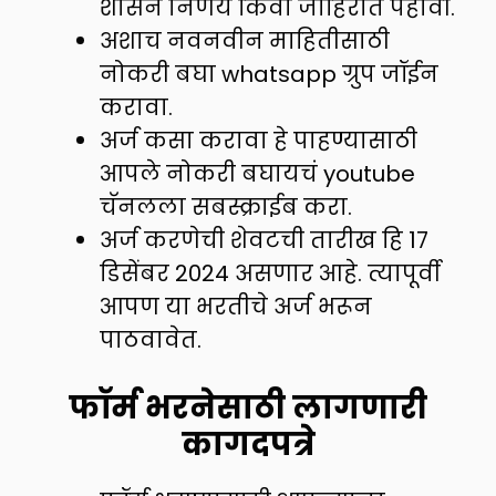
शासन निर्णय किंवा जाहिरात पहावी.
अशाच नवनवीन माहितीसाठी
नोकरी बघा whatsapp ग्रुप जॉईन
करावा.
अर्ज कसा करावा हे पाहण्यासाठी
आपले नोकरी बघायचं youtube
चॅनलला सबस्क्राईब करा.
अर्ज करणेची शेवटची तारीख हि 17
डिसेंबर 2024 असणार आहे. त्यापूर्वी
आपण या भरतीचे अर्ज भरून
पाठवावेत.
फॉर्म भरनेसाठी लागणारी
कागदपत्रे