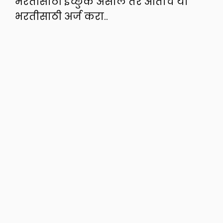
भरतीसाठी इच्छुक असाल तर आताच या
भरतीसाठी अर्ज करा..