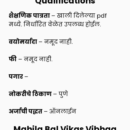
Qualifications
शैक्षणिक पात्रता
– खाली दिलेल्या pdf
मध्ये. निर्धारित वेळेत उपलब्ध होईल.
वयोमर्यादा
– नमूद नाही.
फी
– नमूद नाही.
पगार
–
नोकरीचे ठिकाण
– पुणे
अर्जाची पद्धत
– ऑनलाईन
Mahila Bal Vikas Vibhag