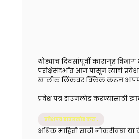
थोड्याच दिवसांपूर्वी कारागृह विभाग
परीक्षेसंदर्भात आज पासून त्याचे प्
खालील लिंकवर क्लिक करून आपण प
प्रवेश पत्र डाउनलोड करण्यासाठी 
प्रवेशपत्र डाउनलोड करा .
अधिक माहिती साठी नोकरीबघा या वेब