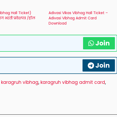
ibhag Hall Ticket)
Adivasi Vikas Vibhag Hall Ticket –
ग भरती प्रवेशपत्र /हॉल
Adivasi Vibhag Admit Card
Download
Join
Join
,
karagruh vibhag
,
karagruh vibhag admit card
,