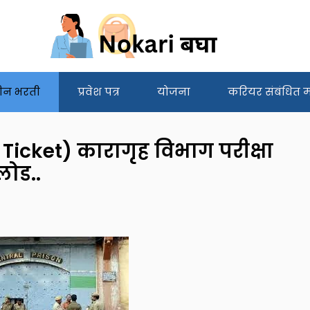
ीन भरती
प्रवेश पत्र
योजना
करियर संबंधित मा
icket) कारागृह विभाग परीक्षा
लोड..