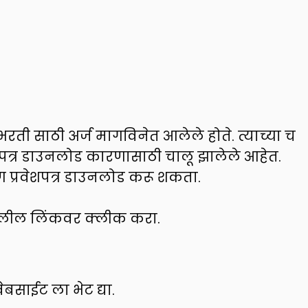
 भरती साठी अर्ज मागविनेत आलेले होते. त्याच्या च
रवेशपत्र डाउनलोड कारणासाठी चालू झालेले आहेत.
्रवेशपत्र डाउनलोड करू शकता.
खालील लिंकवर क्लीक करा.
साईट ला भेट द्या.