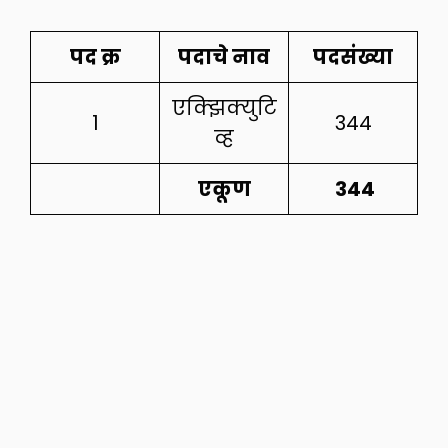
पद
क्र
पदाचे
नाव
पदसंख्या
एक्झिक्युटि
1
344
व्ह
एकूण
344