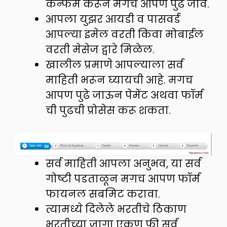
कन्फर्म करून मगच आपण पुढे जावे.
आपला युझर आयडी व पासवर्ड
आपल्या इमेल वरती किवा मोबाईल
वरती मेसेज द्वारे मिळेल.
खालील प्रमाणे आपल्याला सर्व
माहिती भरून घ्यायची आहे. मगच
आपण पुढे जाऊन पेमेंट अथवा फॉर्म
ची पुढची प्रोसेस करू शकता.
सर्व माहिती आपला अनुभव, या सर्व
गोष्टी पडताळून मगच आपण फॉर्म
फायनल सबमिट करावा.
त्यामध्ये दिलेले भरतीचे ठिकाण
भरतीच्या जागा एकूण फी सर्व