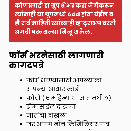
कोणालाही हा ग्रुप शेअर करा जेणेकरून 
त्यांनाही या ग्रुपमध्ये Add होता येईल व 
ही सर्व माहिती त्यांच्याही व्हाट्सअप वरती 
अगदी घरबसल्या मिळू शकेल.
फॉर्म भरनेसाठी लागणारी
कागदपत्रे
फॉर्म भरण्यासाठी आपल्याला
आपल्या आधार कार्ड
फोटो ( 6 महिन्याचा आत मधील)
डोमासाईल दाखला
जातीचा दाखला
जर आपण नॉन क्रिमिलियर पात्र