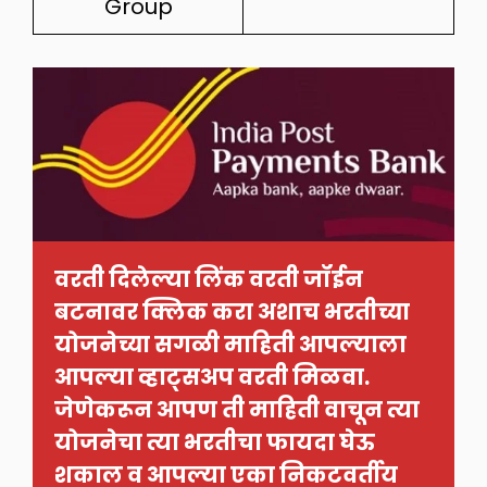
Group
वरती दिलेल्या लिंक वरती जॉईन 
बटनावर क्लिक करा अशाच भरतीच्या 
योजनेच्या सगळी माहिती आपल्याला 
आपल्या व्हाट्सअप वरती मिळवा. 
जेणेकरून आपण ती माहिती वाचून त्या 
योजनेचा त्या भरतीचा फायदा घेऊ 
शकाल व आपल्या एका निकटवर्तीय 