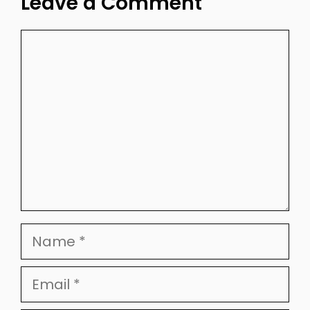
Leave a Comment
Comment
Name
Email