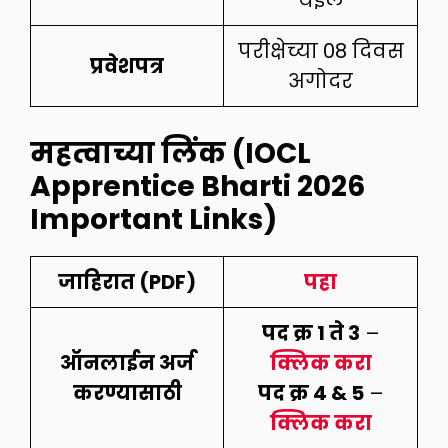
येईल
परीक्षेच्या 08 दिवस
प्रवेशपत्र
अगोदर
महत्वाच्या लिंक (IOCL
Apprentice Bharti 2026
Important Links)
जाहिरात (PDF)
पहा
पद क्र 1 ते 3
–
ऑनलाईन अर्ज
क्लिक करा
करण्यासाठी
पद क्र 4 & 5
–
क्लिक करा