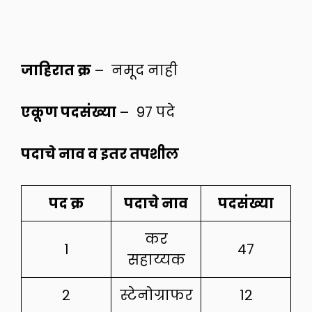
जाहिरात क्र
– नमूद नाही
एकूण पदसंख्या
– 97 पदे
पदाचे नाव व इतर तपशील
पद क्र
पदाचे नाव
पदसंख्या
कर
1
47
सहाय्यक
2
स्टेनोग्राफर
12