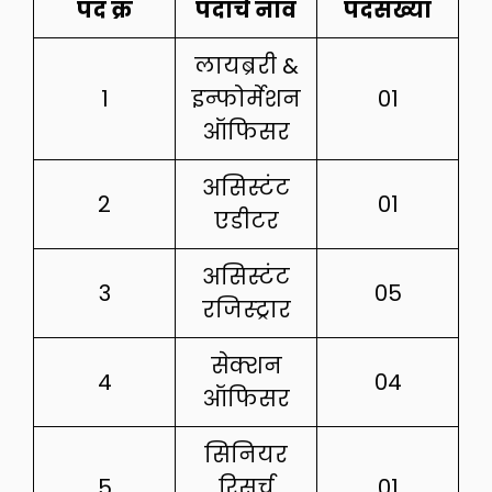
पद क्र
पदाचे नाव
पदसंख्या
लायब्ररी &
1
इन्फोर्मेशन
01
ऑफिसर
असिस्टंट
2
01
एडीटर
असिस्टंट
3
05
रजिस्ट्रार
सेक्शन
4
04
ऑफिसर
सिनियर
5
रिसर्च
01