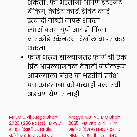
शकतो.. फी भरताना आपण इंटरनेट
बँकिंग, क्रेडिट कार्ड, डेबिट कार्ड
इत्यादी गोष्टी वापरू शकता
त्यासोबतच युपी आयडी किंवा
बारकोडे स्कॅनरचा देखील वापर करू
शकता.
फॉर्म भरून झाल्यानंतर फॉर्म ची एक
प्रिंट आपल्याजवळ ठेवावी जेणेकरून
आपल्याला नंतर या भरतीचे प्रवेश
पत्र काढताना कोणत्याही प्रकारची
अडचण येणार नाही.
MPSC Civil Judge Bharti
Arogya VIBHAG MO Bharti
2026 (286 Posts) : MPSC
2025 : महाराष्ट्र सार्वजनिक
मार्फत दिवाणी न्यायाधीश
आरोग्य विभागत MO पदासाठी
कनिष्ट स्तर व न्याय दंडा
नोकरी ची भरती सुरु.. 1440