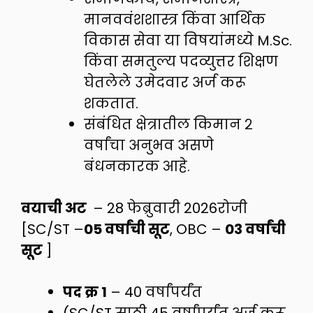
मानववंशशास्त्र किंवा आर्थिक
विकास सेवा या विषयांमध्ये M.Sc.
किंवा समतुल्य पदव्युत्तर शिक्षण
घेतलेले उमेदवार अर्ज करू
शकतात.
संबंधित क्षेत्रातील किमान २
वर्षांचा अनुभव असणे
बंधनकारक आहे.
वयाची अट
– 28 फेब्रुवारी 2026रोजी
[SC/ST –
05 वर्षांची सूट
, OBC –
03 वर्षांची
सूट
]
पद क्र 1
– 40 वर्षांपर्यंत
(SC/ST साठी 45 वर्षांपर्यंत अर्ज करू