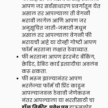
आपण जर सर्वसाधारण प्रवर्गातून येत
असाल तर आपल्याला ती वेगळी
भरावी लागेल आणि आपण जर
अनुसूचित जाती-जमाती मधून
असाल तर आपल्याला वेगळी फी
भरायची आहे या दोन्ही गोष्टी आपण
फॉर्म भरताना लक्षात ठेवाव्यात.
फी भरताना आपण इंटरनेट बँकिंग,
क्रेडिट, डेबिट कार्ड इत्यादीचा अवलंब
करू शकता.
फी भरून झाल्यानंतर आपण
भरलेल्या फॉर्म ची प्रिंट काढून
आपल्याजवळ ठेवावी जेणेकरून
नंतर आपल्याला या भरतीसाठी चा
हॉल तिकीट
,
प्रवेश पत्र
डाऊनलोड