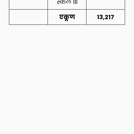
स्केल III
एकूण
13,217