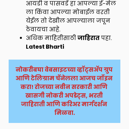
आयडी व पासवर्ड हा आपल्या ई-मेल
ला किंवा आपल्या मोबाईल वरती
येईल तो देखील आपल्याला जपून
ठेवायचा आहे.
अधिक माहितीसाठी
जाहिरात
पहा.
Latest Bharti
नोकरीबघा वेबसाइटच्या व्हॉट्सअ‍ॅप ग्रुप 
आणि टेलिग्राम चॅनेलला आजच जॉइन 
करा! रोजच्या नवीन सरकारी आणि 
खासगी नोकरी अपडेट्स, भरती 
जाहिराती आणि करिअर मार्गदर्शन 
मिळवा.