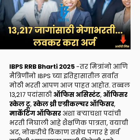
IBPS RRB Bharti 2025
-तर मित्रांनो आणि
मैत्रिणींनो IBPS च्या इतिहासातील सर्वात
मोठी भरती आपण आज पाहत आहोत. तब्बल
13,217 पदांसाठी
ऑफिस असिस्टंट
,
ऑफिसर
स्केल टू
,
स्केल थ्री एग्रीकल्चर ऑफिसर
,
मार्केटिंग ऑफिसर
अशा बऱ्याचशा पदांची
भरती निघाली आहे शैक्षणिक पात्रता, वयाची
अट, नोकरीचे ठिकाण तसेच पगार हे सर्व