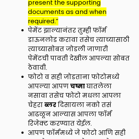
present the supporting
documents as and when
required.”
पेमेंट झाल्यानंतर तुम्ही फॉर्म
डाऊनलोड करावा तसेच त्याच्यासाठी
त्याच्यासोबत जोडली जाणारी
पेमेंटची पावती देखील आपल्या सोबत
ठेवावी.
फोटो व सही जोडताना फोटोमध्ये
आपल्या आपण
चष्मा
घातलेला
नसावा तसेच फोटो मधला आपला
चेहरा
ब्लर
दिसायला नको तसं
आढळून आल्यास आपला फॉर्म
रिजेक्ट करण्यात येईल.
आपण फॉर्ममध्ये जे फोटो आणि सही