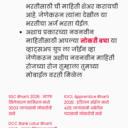
भरतीसाठी ची माहिती शेअर करायची
आहे. जेणेकरून त्यांना देखील या
भरतीचा अर्ज भरता येईल.
अशाच प्रकारच्या नवनवीन
माहितीसाठी आपल्या
नोकरी बघा
या
व्हाट्सअप ग्रुप ला जॉईन व्हा
जेणेकरून अशीच नवनवीन माहिती
रोजच्या रोज तुम्हाला तुमच्या
मोबाईल वरती मिळेल
SSC Bharti 2026 : स्टाफ
IOCL Apprentice Bharti
सिलेक्शन कमिशन मध्ये
2026 : इंडियन ऑईल मध्ये
3003 जागांसाठी नोकरीची
405 जागांसाठी अप्रेंटीस
संधी
पदासाठी नोकरीची संधी
DCC Bank Latur Bharti