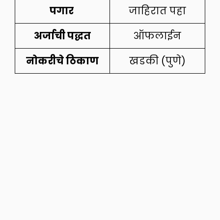
पगार
जाहिरात पहा
अर्जाची पद्धत
ऑफलाईन
नोकरीचे ठिकाण
खडकी (पुणे)