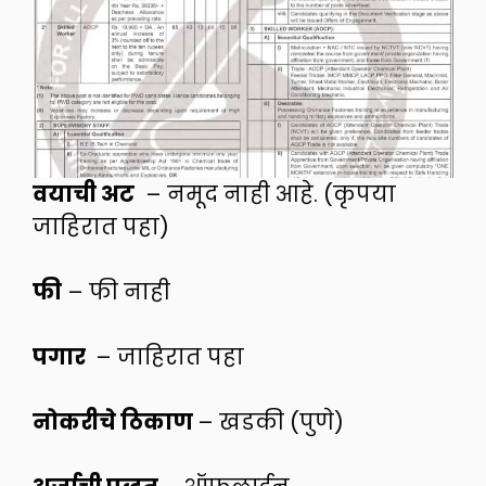
वयाची अट
– नमूद नाही आहे. (कृपया
जाहिरात पहा)
फी
– फी नाही
पगार
– जाहिरात पहा
नोकरीचे ठिकाण
– खडकी (पुणे)