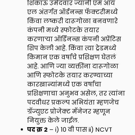
शिकाऊ उमेदवार ज्यांनी एम आय
एल अंतर्गत ऑर्डनन्स फॅक्टरीमध्ये
किंवा लष्करी दारूगोळा बनवणारे
कंपनी मध्ये स्फोटके तयार
करणाऱ्या ऑर्डिनन्स कंपनी अप्रेंटिस
शिप केली आहे. किंवा त्या ट्रेडमध्ये
किमान एक वर्षाचे प्रशिक्षण घेतलं
आहे. आणि ज्या व्यक्तींना दारूगोळा
आणि स्फोटके तयार करण्याच्या
कारखान्यांमध्ये एक वर्षाचा
प्रशिक्षणाचा अनुभव असेल, तर त्यांना
पदवीधर प्रकल्प अभियंता म्हणजेच
ग्रॅज्युएट प्रोजेक्ट मॅनेजर म्हणून
नियुक्त केले जाईल.
पद क्र
2
– i) 10 वी पास ii) NCVT