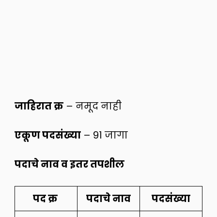
जाहिरात क्र
– नमूद नाही
एकूण पदसंख्या
– 91 जागा
पदाचे नाव व इतर तपशील
पद क्र
पदाचे नाव
पदसंख्या