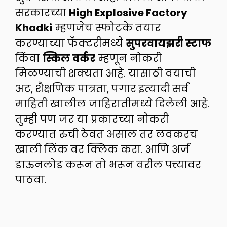
सरकारच्या
High Explosive Factory
Khadki
म्हणजेच स्फोटके तयार
करण्याच्या फॅक्टरीमध्ये
सुपरवायझरी स्टाफ
किंवा
स्किल वर्कर
म्हणून नोकरी
मिळण्याची शक्यता आहे. यासाठी वयाची
अट, शैक्षणिक पात्रता, पगार इत्यादी सर्व
माहिती खालील जाहिरातीमध्ये दिलेली आहे.
तुम्ही पण जर या प्रकारच्या नोकरी
करण्यात रुची ठेवत असाल तर लवकरच
खाली लिंक वर क्लिक करा. आणि अर्ज
डाऊनलोड करून तो भरून वरील पत्त्यावर
पाठवा.