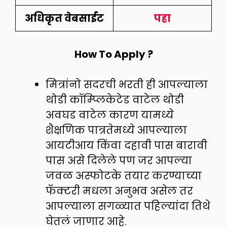
अधिकृत वेबसाईट
पहा
How To Apply ?
मित्रांनो सदरची भरती ही आपल्याला
थोडी कॉम्प्लिकेटेड वाटेल थोडी
अवघड वाटेल कारण यामध्ये
शैक्षणिक पात्रतेमध्ये आपल्याला
आयटीआय किंवा दहावी पास बारावी
पास असे दिलेले पण जर आपल्या
जवळ अस्फोटके तयार करण्याच्या
फॅक्टरी मधला अनुभव असेल तर
आपल्याला सगळ्यात पहिल्यांदा तिथे
घेतलं जाणार आहे.