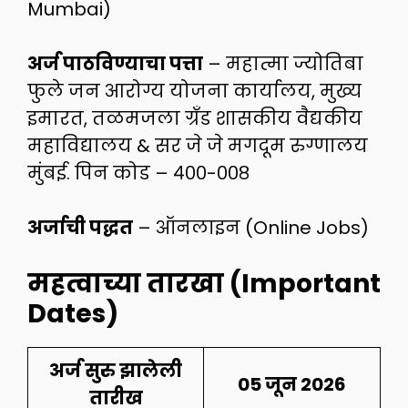
Mumbai)
अर्ज पाठविण्याचा पत्ता
– महात्मा ज्योतिबा
फुले जन आरोग्य योजना कार्यालय, मुख्य
इमारत, तळमजला ग्रँड शासकीय वैद्यकीय
महाविद्यालय & सर जे जे मगदूम रुग्णालय
मुंबई. पिन कोड – ४००-००८
अर्जाची पद्धत
– ऑनलाइन (Online Jobs)
महत्वाच्या तारखा (Important
Dates)
अर्ज सुरु झालेली
05 जून 2026
तारीख