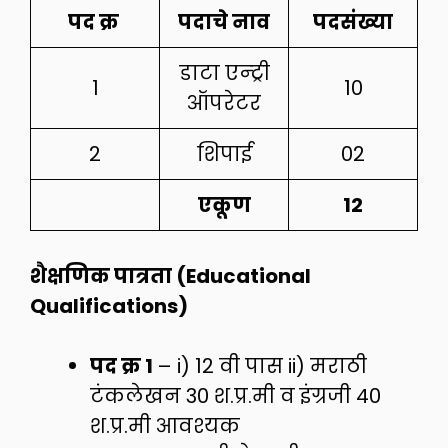
पद क्र
पदाचे नाव
पदसंख्या
डाटा एन्ट्री
1
10
ऑपरेटर
2
शिपाई
02
एकूण
12
शैक्षणिक पात्रता (Educational
Qualifications)
पद क्र 1
– i) 12 वी पास ii) मराठी
टंकलेखन 30 श.प्र.मी व इंग्रजी 40
श.प्र.मी आवश्यक