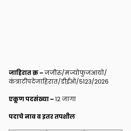
जाहिरात क्र –
जजीरु/मज्योफुजआयो/
कंत्राटीपदेजाहिरात/डीईओ/5123/2026
एकूण पदसंख्या –
12 जागा
पदाचे नाव व इतर तपशील