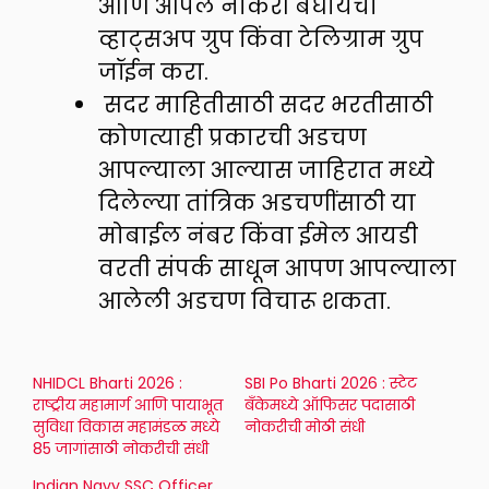
आणि आपलं नोकरी बघायचा
व्हाट्सअप ग्रुप किंवा टेलिग्राम ग्रुप
जॉईन करा.
सदर माहितीसाठी सदर भरतीसाठी
कोणत्याही प्रकारची अडचण
आपल्याला आल्यास जाहिरात मध्ये
दिलेल्या तांत्रिक अडचणींसाठी या
मोबाईल नंबर किंवा ईमेल आयडी
वरती संपर्क साधून आपण आपल्याला
आलेली अडचण विचारू शकता.
NHIDCL Bharti 2026 :
SBI Po Bharti 2026 : स्टेट
राष्ट्रीय महामार्ग आणि पायाभूत
बँकेमध्ये ऑफिसर पदासाठी
सुविधा विकास महामंडळ मध्ये
नोकरीची मोठी संधी
85 जागांसाठी नोकरीची संधी
Indian Navy SSC Officer