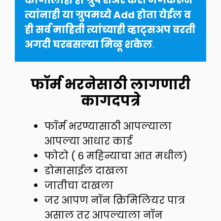
कोणालाही हा ग्रुप शेअर करा जेणेकरून 
त्यांनाही या ग्रुपमध्ये Add होता येईल व 
ही सर्व माहिती त्यांच्याही व्हाट्सअप वरती 
अगदी घरबसल्या मिळू शकेल
.
फॉर्म भरनेसाठी लागणारी
कागदपत्रे
फॉर्म भरण्यासाठी आपल्याला
आपल्या आधार कार्ड
फोटो ( 6 महिन्याचा आत मधील)
डोमासाईल दाखला
जातीचा दाखला
जर आपण नॉन क्रिमिलियर पात्र
असाल तर आपल्याला नॉन