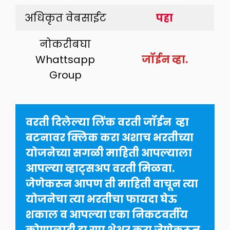
अधिकृत वेबसाईट
पहा
नोकरीबघा
Whattsapp
जॉईन व्हा.
Group
वरती दिलेल्या लिंक वरती जॉईन  व्हा  
बटनावर क्लिक करा अशाच भरतीच्या 
योजनेच्या सगळी माहिती आपल्याला 
आपल्या व्हाट्सअप वरती मिळवा. 
जेणेकरून आपण ती माहिती वाचून त्या 
योजनेचा त्या भरतीचा फायदा घेऊ 
शकाल व आपल्या एका निकटवर्तीय 