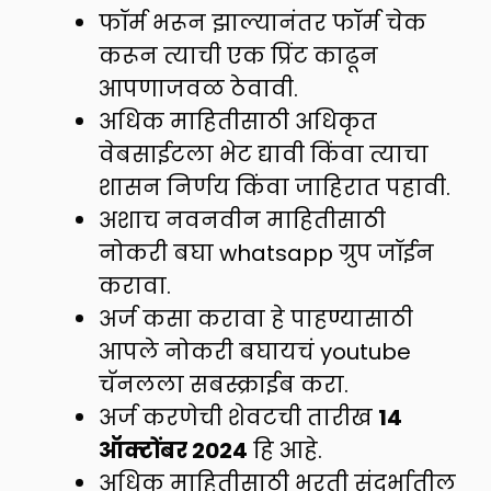
फॉर्म भरून झाल्यानंतर फॉर्म चेक
करून त्याची एक प्रिंट काढून
आपणाजवळ ठेवावी.
अधिक माहितीसाठी अधिकृत
वेबसाईटला भेट द्यावी किंवा त्याचा
शासन निर्णय किंवा जाहिरात पहावी.
अशाच नवनवीन माहितीसाठी
नोकरी बघा whatsapp ग्रुप जॉईन
करावा.
अर्ज कसा करावा हे पाहण्यासाठी
आपले नोकरी बघायचं youtube
चॅनलला सबस्क्राईब करा.
अर्ज करणेची शेवटची तारीख
14
ऑक्टोंबर 2024
हि आहे.
अधिक माहितीसाठी भरती संदर्भातील