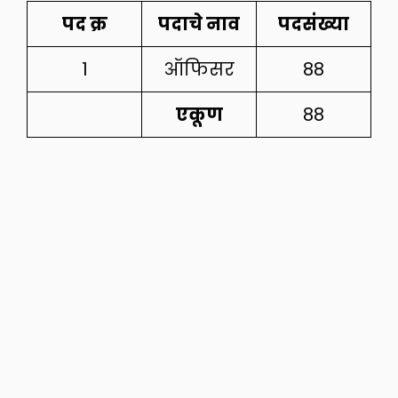
पद
क्र
पदाचे
नाव
पदसंख्या
1
ऑफिसर
88
एकूण
88