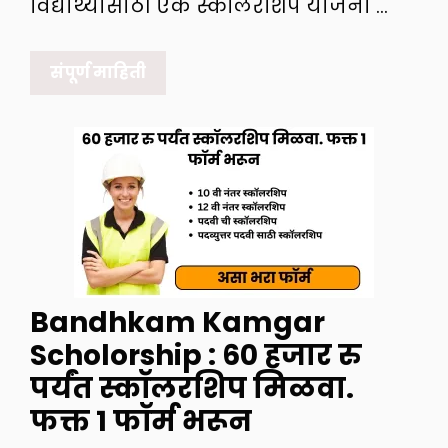
विद्यार्थ्यांसाठी एक स्कॉलरशिप योजना …
संपूर्ण माहिती
Bandhkam Kamgar
Scholorship : 60 हजार रु
पर्यंत स्कॉलरशिप मिळवा.
फक्त 1 फॉर्म भरून