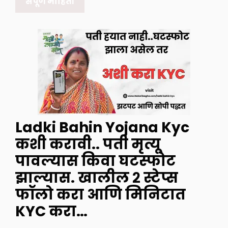
संपूर्ण माहिती
Ladki Bahin Yojana Kyc
कशी करावी.. पती मृत्यू
पावल्यास किवा घटस्फोट
झाल्यास. खालील २ स्टेप्स
फॉलो करा आणि मिनिटात
KYC करा…