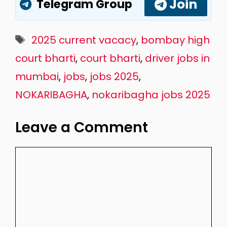
Join
Telegram Group
Tags
2025 current vacacy
,
bombay high
court bharti
,
court bharti
,
driver jobs in
mumbai
,
jobs
,
jobs 2025
,
NOKARIBAGHA
,
nokaribagha jobs 2025
Leave a Comment
Comment