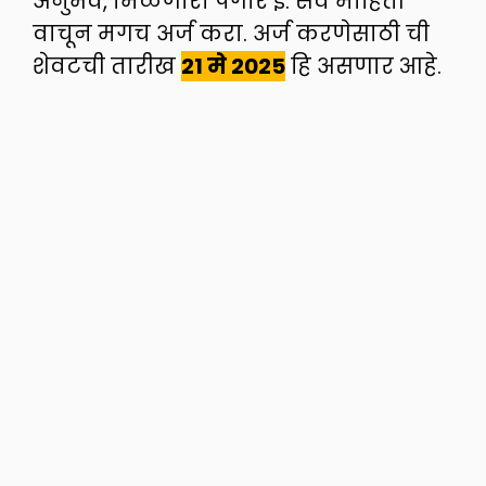
अनुभव, मिळणारा पगार ई. सर्व माहिती
वाचून मगच अर्ज करा. अर्ज करणेसाठी ची
शेवटची तारीख
21 मे
2025
हि असणार आहे.