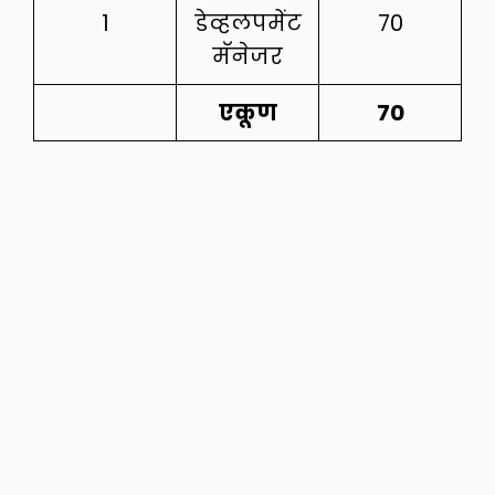
1
डेव्हलपमेंट
70
मॅनेजर
एकूण
70