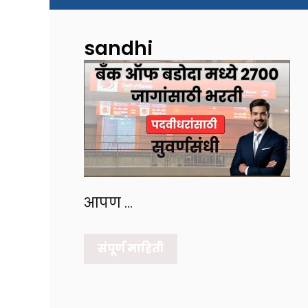
sandhi
आपण …
संपूर्ण माहिती