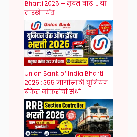
Bharti 2026 – मुदत वाढ … या
तारखेपर्यंत
Union Bank of India Bharti
2026 : 395 जागांसाठी युनियन
बँकेत नोकरीची संधी