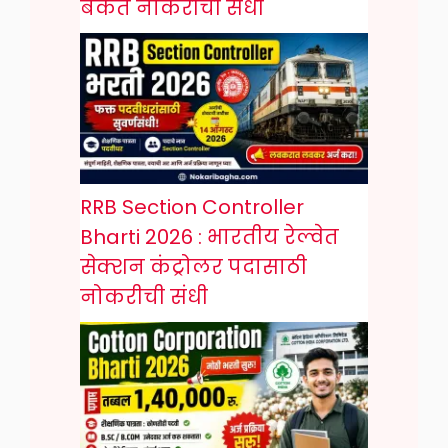
बँकेत नोकरीची संधी
RRB Section Controller
Bharti 2026 : भारतीय रेल्वेत
सेक्शन कंट्रोलर पदासाठी
नोकरीची संधी