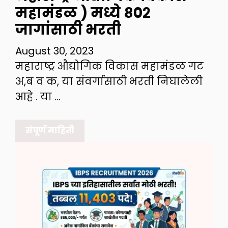
महामंडळ ) मध्ये ८०२
जागांसाठी भरती
August 30, 2023
महाराष्ट्र औद्योगिक विकास महामंडळ गट
अ,ब व क, या संवर्गासाठी भरती निघालेली
आहे . या …
संपूर्ण माहिती