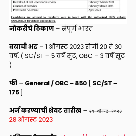
नोकरीचे ठिकाण
– संपूर्ण भारत
वयाची अट
– 1 ऑगस्ट २०२३ रोजी २० ते ३०
वर्ष. ( SC/ST – 5 वर्षे सुट, OBC – ३ वर्षे सूट
)
फी
–
General / OBC – 850
[
SC/ST –
175
]
अर्ज करण्याची शेवट तारीख
–
२१ ऑगस्ट २०२३
28 ऑगस्ट 2023