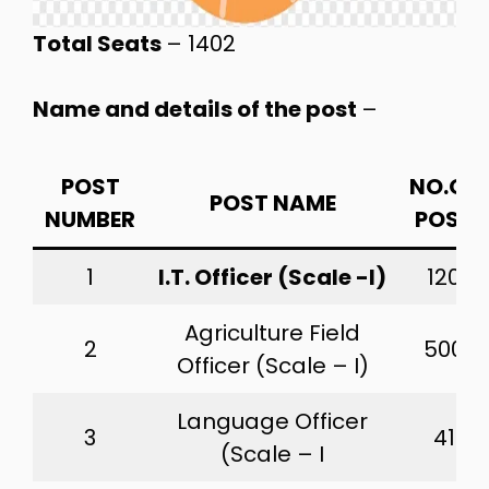
Total Seats
– 1402
Name and details of the post
–
POST
NO.OF
POST NAME
NUMBER
POST
1
I.T. Officer (Scale -I)
120
Agriculture Field
2
500
Officer (Scale – I)
Language Officer
3
41
(Scale – I