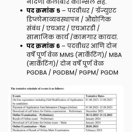
नोंदणी केलीबार कौन्सिल सह.
पद क्रमांक
5
– पदवीधर / ग्रॅज्युएट
डिप्लोमाव्यवस्थापन / औद्योगिक
संबंध / एचआर / एचआरडी /
सामाजिक कार्य /कामगार कायदा.
पद क्रमांक
6
– पदवीधर आणि दोन
वर्षे पूर्ण वेळ MMS (मार्केटिंग)/ MBA
(मार्केटिंग)/ दोन वर्षे पूर्ण वेळ
PGDBA / PGDBM/ PGPM/ PGDM