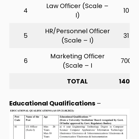
Law Officer (Scale –
4
10
I)
HR/Personnel Officer
5
31
(Scale – I)
Marketing Officer
6
700
(Scale – I
TOTAL
1402
Educational Qualifications
–